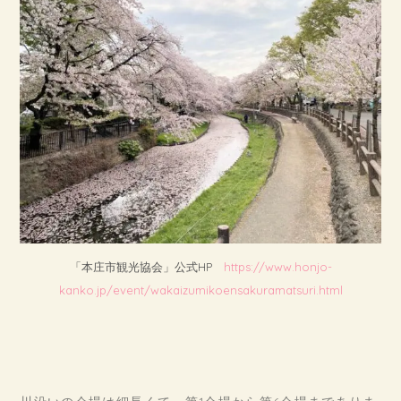
「本庄市観光協会」公式HP
https://www.honjo-
kanko.jp/event/wakaizumikoensakuramatsuri.html