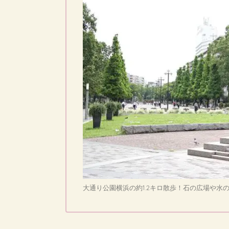
大通り公園横浜の約1.2キロ散歩！石の広場や水