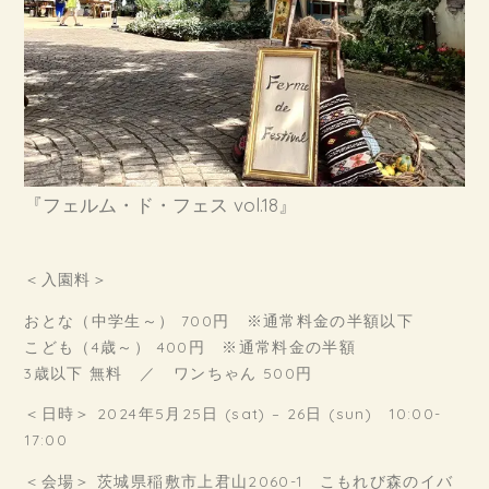
『フェルム・ド・フェス vol.18』
＜入園料＞
おとな（中学生～） 700円 ※通常料金の半額以下
こども（4歳～） 400円 ※通常料金の半額
3歳以下 無料 ／ ワンちゃん 500円
＜日時＞ 2024年5月25日 (sat) – 26日 (sun) 10:00-
17:00
＜会場＞ 茨城県稲敷市上君山2060-1 こもれび森のイバ