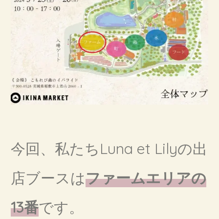
今回、私たちLuna et Lilyの出
店ブースは
ファームエリアの
13番
です。