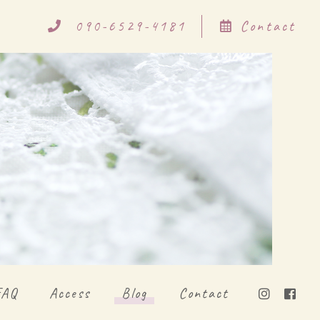
090-6529-4181
Contact
FAQ
Access
Blog
Contact